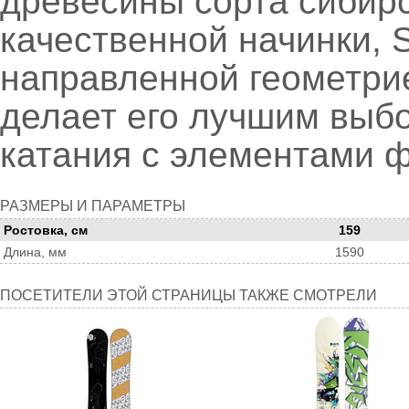
древесины сорта сибир
качественной начинки, 
направленной геометрией
делает его лучшим выб
катания с элементами 
Размеры
РАЗМЕРЫ И ПАРАМЕТРЫ
и
Ростовка, см
159
параметры
Длина, мм
1590
Посетители
ПОСЕТИТЕЛИ ЭТОЙ СТРАНИЦЫ ТАКЖЕ СМОТРЕЛИ
этой
страницы
также
смотрели