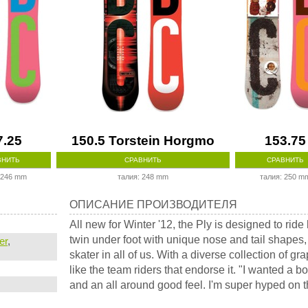
7.25
150.5 Torstein Horgmo
153.75
ВНИТЬ
СРАВНИТЬ
СРАВНИТЬ
 246 mm
талия: 248 mm
талия: 250 m
Описание
ОПИСАНИЕ ПРОИЗВОДИТЕЛЯ
производителя
All new for Winter '12, the Ply is designed to ride
twin under foot with unique nose and tail shapes, t
er
,
skater in all of us. With a diverse collection of gr
like the team riders that endorse it. "I wanted a b
and an all around good feel. I'm super hyped on th