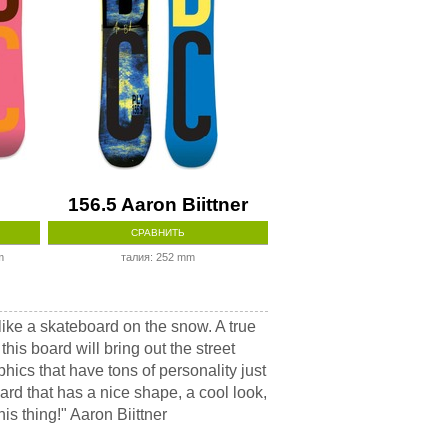
156.5 Aaron Biittner
СРАВНИТЬ
m
талия: 252 mm
 like a skateboard on the snow. A true
his board will bring out the street
aphics that have tons of personality just
oard that has a nice shape, a cool look,
is thing!" Aaron Biittner