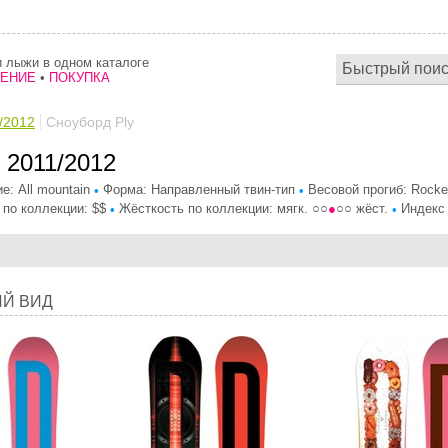
 лыжи в одном каталоге
НЕНИЕ
•
ПОКУПКА
/2012
Сноуборд Ply
 2011/2012
е: All mountain
Форма: Направленный твин-тип
Весовой прогиб: Rock
•
•
 по коллекции: $$
Жёсткость по коллекции: мягк. ○○
●
○○ жёст.
Индекс 
•
•
Й ВИД