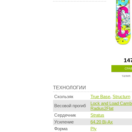
14
СРА
талия:
Технологии
ТЕХНОЛОГИИ
Скользяк
True Base
,
Structurn
Lock and Load Camb
Весовой прогиб
Radius2Flat
Сердечник
Stratus
Усиление
64.20 Bi-Ax
Форма
Ply