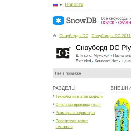
Новости
Все сноуборды и
ПОИСК
•
СРАВ
Сноуборды DC
Сноуборды DC 2011
Сноуборд DC Ply
Для кого: Мужской
Назначени
•
Extruded
Конвекс: Нет
Цена
•
•
Нет в продаже
РАЗДЕЛЫ:
ВНЕШНИ
Технологии в этой модели
Описание производителя
Размеры и параметры
Посетители также
смотрели