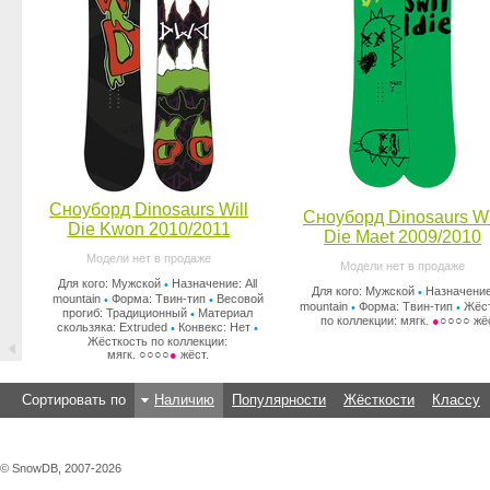
Сноуборд Dinosaurs Will
Сноуборд Dinosaurs Wi
Die Kwon 2010/2011
Die Maet 2009/2010
Модели нет в продаже
Модели нет в продаже
Для кого: Мужской
Назначение: All
•
Для кого: Мужской
Назначение:
•
mountain
Форма: Твин-тип
Весовой
•
•
mountain
Форма: Твин-тип
Жёст
•
•
прогиб: Традиционный
Материал
•
по коллекции: мягк.
●
○○○○ жёс
скользяка: Extruded
Конвекс: Нет
•
•
Жёсткость по коллекции:
мягк. ○○○○
●
жёст.
Сортировать по
Наличию
Популярности
Жёсткости
Классу
© SnowDB, 2007-2026