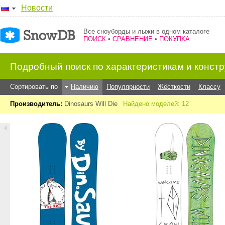
Новости
Все сноуборды и лыжи в одном каталоге
ПОИСК
•
СРАВНЕНИЕ
•
ПОКУПКА
Подробный поиск по характеристикам и конст
Сортировать по
Наличию
Популярности
Жёсткости
Классу
Производитель:
Dinosaurs Will Die
Найдено моделей: 12