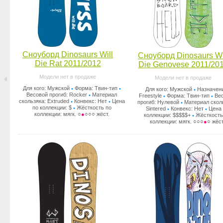
Сноуборд Dinosaurs Will
Сноуборд Dinosaurs Wi
Die Rat 2011/2012
Die Genovese 2011/20
Модели нет в продаже
Модели нет в продаже
Для кого: Мужской
Форма: Твин-тип
•
•
Для кого: Мужской
Назначен
•
Весовой прогиб: Rocker
Материал
•
Freestyle
Форма: Твин-тип
Ве
•
•
скользяка: Extruded
Конвекс: Нет
Цена
•
•
прогиб: Нулевой
Материал скол
•
по коллекции: $
Жёсткость по
•
Sintered
Конвекс: Нет
Цена 
•
•
коллекции: мягк. ○
●
○○○ жёст.
коллекции: $$$$$+
Жёсткость
•
коллекции: мягк. ○○○
●
○ жёст