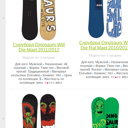
Сноуборд Dinosaurs Wi
Сноуборд Dinosaurs Will
Die Rat Maet 2010/201
Die Maet 2011/2012
Модели нет в продаже
Модели нет в продаже
Для кого: Мужской
Назначение:
•
Для кого: Мужской
Назначение: All
•
mountain
Форма: Твин-тип
Вес
•
•
mountain
Форма: Твин-тип
Весовой
•
•
прогиб: Rocker
Материал сколь
•
прогиб: Традиционный
Материал
•
Extruded
Конвекс: Нет
Жёсткос
•
•
скользяка: Extruded
Конвекс: Нет
Цена
•
•
коллекции: мягк. ○○
●
○○ жёст
по коллекции: $
Жёсткость по
•
коллекции: мягк. ○
●
○○○ жёст.