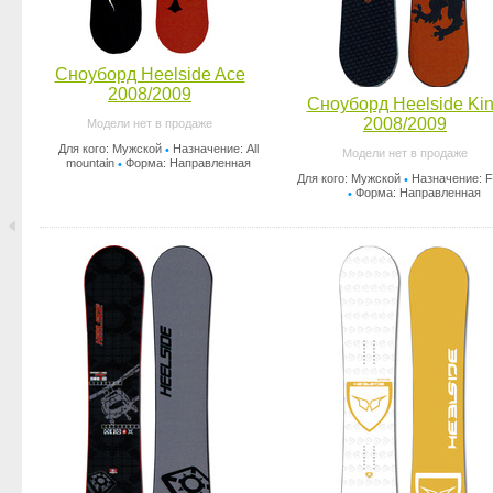
Сноуборд Heelside Ace
2008/2009
Сноуборд Heelside Ki
2008/2009
Модели нет в продаже
Для кого: Мужской
Назначение: All
•
Модели нет в продаже
mountain
Форма: Направленная
•
Для кого: Мужской
Назначение: F
•
Форма: Направленная
•