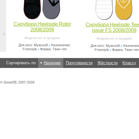
Сноуборд Heelside Rotor
Сноуборд Heelside Te
2008/2009
issue FS 2008/2009
Модели нет в продаже
Модели нет в продаже
Для кого: Мужской
Назначение:
•
Для кого: Мужской
Назначен
•
Freestyle
Форма: Твин-тип
•
Freestyle
Форма: Твин-тип
•
Сортировать по
Наличию
Популярности
Жёсткости
Классу
© SnowDB, 2007-2026