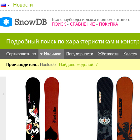
Новости
Все сноуборды и лыжи в одном каталоге
ПОИСК
•
СРАВНЕНИЕ
•
ПОКУПКА
Подробный поиск по характеристикам и конст
Сортировать по
Наличию
Популярности
Жёсткости
Классу
Производитель:
Heelside
Найдено моделей: 7