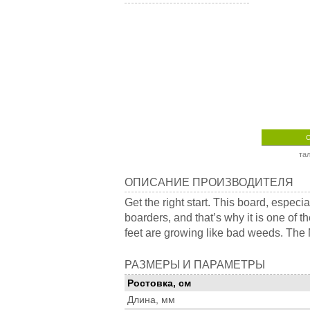
та
Описание
ОПИСАНИЕ ПРОИЗВОДИТЕЛЯ
производителя
Get the right start. This board, especi
boarders, and that’s why it is one of t
feet are growing like bad weeds. The M
Размеры
РАЗМЕРЫ И ПАРАМЕТРЫ
и
Ростовка, см
параметры
Длина, мм