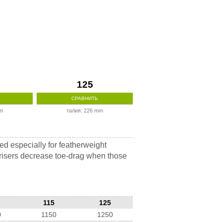
125
СРАВНИТЬ
mm
талия: 226 mm
ted especially for featherweight
in risers decrease toe-drag when those
115
125
0
1150
1250