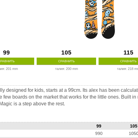
99
105
115
СРАВНИТЬ
СРАВНИТЬ
СРАВНИТЬ
лия: 201 mm
талия: 200 mm
талия: 218 
ally designed for kids, starts at a 99cm. Its аlex has been calcula
he few boards on the market that works for the little ones. Built 
agic is a step above the rest.
99
105
990
105