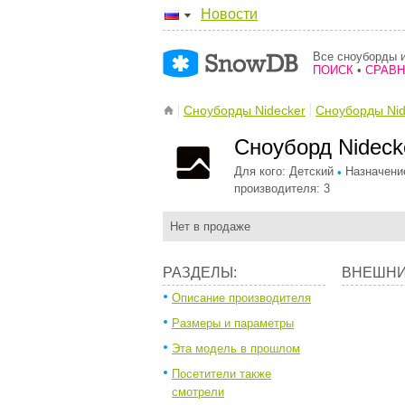
Новости
Все сноуборды и
ПОИСК
•
СРАВ
Сноуборды Nidecker
Сноуборды Nid
Сноуборд Nideck
Для кого: Детский
Назначение
•
производителя: 3
Нет в продаже
РАЗДЕЛЫ:
ВНЕШНИ
Описание производителя
Размеры и параметры
Эта модель в прошлом
Посетители также
смотрели