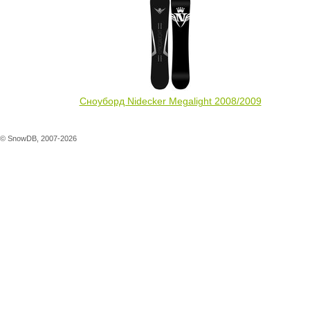
также
смотрели
Сноуборд Nidecker Megalight 2008/2009
© SnowDB, 2007-2026