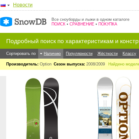
Новости
Все сноуборды и лыжи в одном каталоге
ПОИСК
•
СРАВНЕНИЕ
•
ПОКУПКА
Подробный поиск по характеристикам и конст
Сортировать по
Наличию
Популярности
Жёсткости
Классу
Производитель:
Option
Сезон выпуска:
2008/2009
Найдено моделе