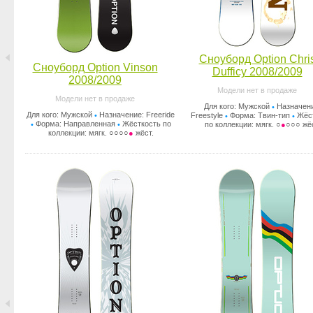
Сноуборд Option Chri
Сноуборд Option Vinson
Dufficy 2008/2009
2008/2009
Модели нет в продаже
Модели нет в продаже
Для кого: Мужской
Назначен
•
Для кого: Мужской
Назначение: Freeride
•
Freestyle
Форма: Твин-тип
Жёс
•
•
Форма: Направленная
Жёсткость по
•
•
по коллекции: мягк. ○
●
○○○ жёс
коллекции: мягк. ○○○○
●
жёст.