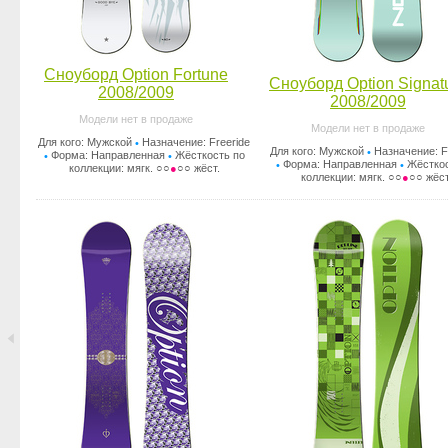
Сноуборд Option Fortune
Сноуборд Option Signat
2008/2009
2008/2009
Модели нет в продаже
Модели нет в продаже
Для кого: Мужской
Назначение: Freeride
•
Для кого: Мужской
Назначение: F
•
Форма: Направленная
Жёсткость по
•
•
Форма: Направленная
Жёсткос
•
•
коллекции: мягк. ○○
●
○○ жёст.
коллекции: мягк. ○○
●
○○ жёст