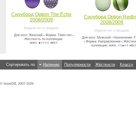
Сноуборд Option The Echo
Сноуборд Option Redli
2008/2009
2008/2009
Модели нет в продаже
Модели нет в продаже
Для кого: Женский
Форма: Твин-тип
•
•
Для кого: Мужской
Назначение: F
•
Жёсткость по коллекции:
Форма: Направленная
Жёсткос
•
•
мягк.
●
○○○○ жёст.
коллекции: мягк. ○○
●
○○ жёст
Сортировать по
Наличию
Популярности
Жёсткости
Классу
© SnowDB, 2007-2026