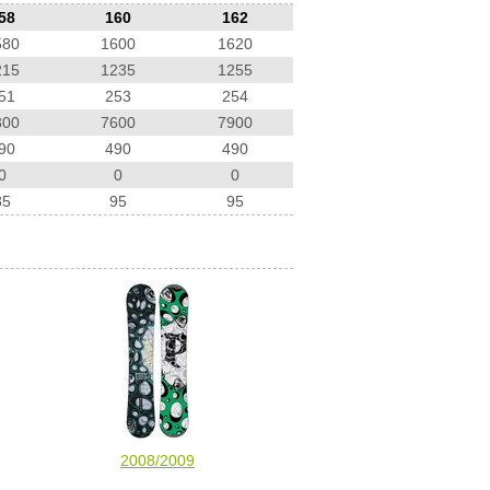
58
160
162
580
1600
1620
215
1235
1255
51
253
254
300
7600
7900
90
490
490
0
0
0
85
95
95
2008/2009