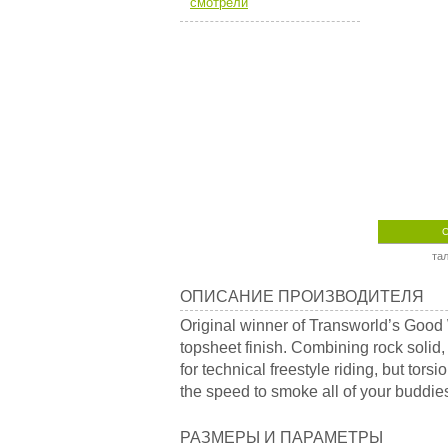
смотрели
та
Описание
ОПИСАНИЕ ПРОИЗВОДИТЕЛЯ
производителя
Original winner of Transworld’s Good 
topsheet finish. Combining rock soli
for technical freestyle riding, but tor
the speed to smoke all of your buddies
Размеры
РАЗМЕРЫ И ПАРАМЕТРЫ