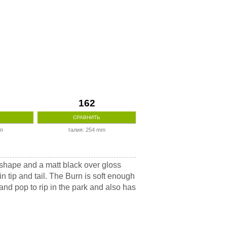
162
СРАВНИТЬ
mm
талия: 254 mm
 shape and a matt black over gloss
tip and tail. The Burn is soft enough
 and pop to rip in the park and also has