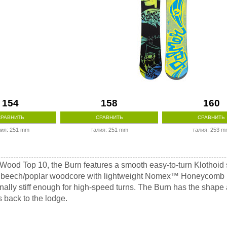
154
158
160
СРАВНИТЬ
СРАВНИТЬ
СРАВНИТЬ
лия: 251 mm
талия: 251 mm
талия: 253 
Wood Top 10, the Burn features a smooth easy-to-turn Klothoid
d, beech/poplar woodcore with lightweight Nomex™ Honeycomb in 
sionally stiff enough for high-speed turns. The Burn has the shape
 back to the lodge.