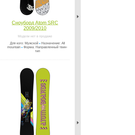
Сноуборд Atom SRC
2009/2010
Модели нет в продаже
Для кого: Мужской
Назначение: All
•
mountain
Форма: Направленный твин-
•
тип