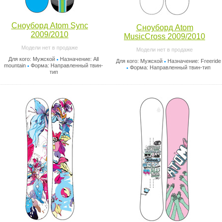
Сноуборд Atom Sync
Сноуборд Atom
2009/2010
MusicCross 2009/2010
Модели нет в продаже
Модели нет в продаже
Для кого: Мужской
Назначение: All
•
Для кого: Мужской
Назначение: Freeride
•
mountain
Форма: Направленный твин-
•
Форма: Направленный твин-тип
•
тип