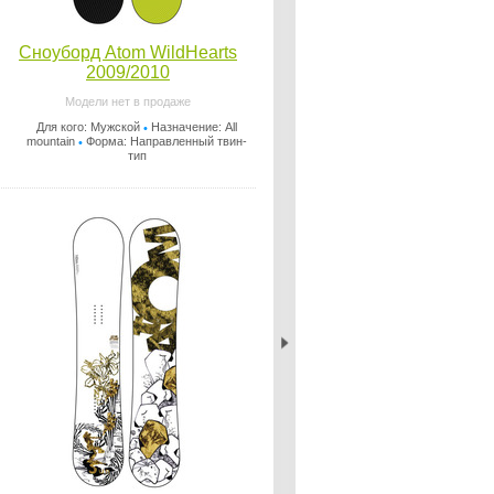
Сноуборд Atom WildHearts
2009/2010
Модели нет в продаже
Для кого: Мужской
Назначение: All
•
mountain
Форма: Направленный твин-
•
тип