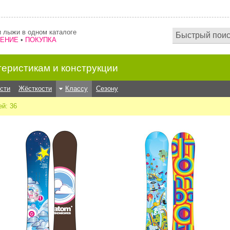
 лыжи в одном каталоге
НЕНИЕ
•
ПОКУПКА
теристикам и конструкции
сти
Жёсткости
Классу
Сезону
й: 36