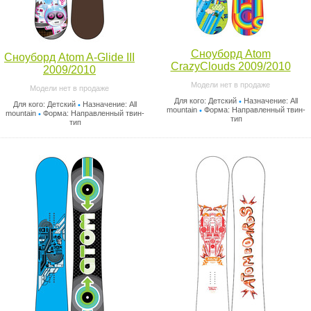
Сноуборд Atom
Сноуборд Atom A-Glide III
CrazyClouds 2009/2010
2009/2010
Модели нет в продаже
Модели нет в продаже
Для кого: Детский
Назначение: All
•
Для кого: Детский
Назначение: All
•
mountain
Форма: Направленный твин-
•
mountain
Форма: Направленный твин-
•
тип
тип