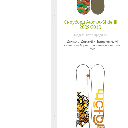
Сноуборд Atom A-Slide III
2009/2010
Модели нет в продаже
Для кого: Детский
Назначение: All
•
mountain
Форма: Направленный твин-
•
тип