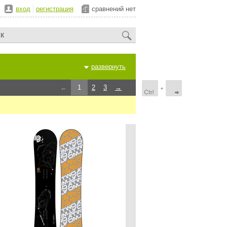
вход
регистрация
сравнений нет
развернуть
←
1
2
3
→