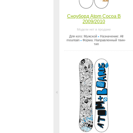
Сноуборд Atom Cocoa B
2009/2010
Модели нет в продаже
Для кого: Мужской
Назначение: All
•
mountain
Форма: Направленный твин-
•
тип