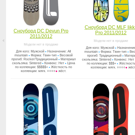
Сноуборд DC MLF Iikk
Сноуборд DC Devun Pro
Pro 2011/2012
2011/2012
Модели нет в продаже
Модели нет в продаже
Для кого: Мужской
Назначение:
•
Для кого: Мужской
Назначение: All
•
mountain
Форма: Твин-тип
Вес
•
•
mountain
Форма: Твин-тип
Весовой
•
•
прогиб: Традиционный
Матер
•
прогиб: Rocker/Традиционный
Материал
•
скользяка: Sintered
Конвекс: Нет
•
скользяка: Sintered
Конвекс: Нет
Цена
•
•
по коллекции: $$$+
Жёсткость
•
по коллекции: $$$$$+
Жёсткость по
•
коллекции: мягк. ○○○○
●
жёст
коллекции: мягк. ○○○○
●
жёст.