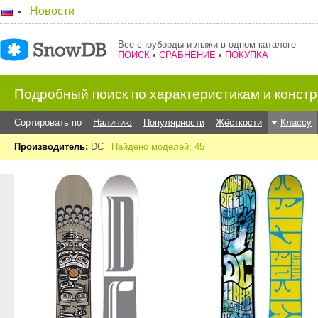
Новости
Все сноуборды и лыжи в одном каталоге
ПОИСК
•
СРАВНЕНИЕ
•
ПОКУПКА
Подробный поиск по характеристикам и конст
Сортировать по
Наличию
Популярности
Жёсткости
Классу
Производитель:
DC
Найдено моделей: 45