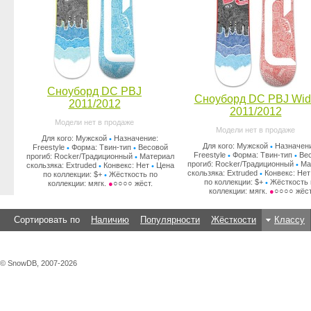
Сноуборд DC PBJ
Сноуборд DC PBJ Wid
2011/2012
2011/2012
Модели нет в продаже
Модели нет в продаже
Для кого: Мужской
Назначение:
•
Для кого: Мужской
Назначен
•
Freestyle
Форма: Твин-тип
Весовой
•
•
Freestyle
Форма: Твин-тип
Ве
•
•
прогиб: Rocker/Традиционный
Материал
•
прогиб: Rocker/Традиционный
Ма
•
скользяка: Extruded
Конвекс: Нет
Цена
•
•
скользяка: Extruded
Конвекс: Нет
•
по коллекции: $+
Жёсткость по
•
по коллекции: $+
Жёсткость 
•
коллекции: мягк.
●
○○○○ жёст.
коллекции: мягк.
●
○○○○ жёст
Сортировать по
Наличию
Популярности
Жёсткости
Классу
© SnowDB, 2007-2026