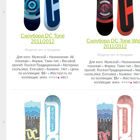
Сноуборд DC Tone
Сноуборд DC Tone Wi
2011/2012
2011/2012
Модели нет в продаже
Модели нет в продаже
Для кого: Мужской
Назначение: All
•
mountain
Форма: Твин-тип
Весовой
•
•
Для кого: Мужской
Назначение:
•
прогиб: Rocker/Традиционный
Материал
•
mountain
Форма: Твин-тип
Вес
•
•
скользяка: Extruded
Конвекс: Нет
Цена
•
•
прогиб: Rocker/Традиционный
Ма
•
по коллекции: $$+
Жёсткость по
•
скользяка: Extruded
Конвекс: Нет
•
коллекции: мягк. ○○○○
●
жёст.
по коллекции: $$+
Жёсткость
•
коллекции: мягк. ○○○○
●
жёст