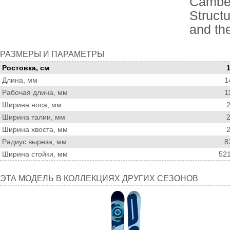
Camber 
Structu
and th
Размеры
РАЗМЕРЫ И ПАРАМЕТРЫ
и
Ростовка, см
параметры
Длина, мм
1
Рабочая длина, мм
1
Ширина носа, мм
Ширина талии, мм
Ширина хвоста, мм
Радиус выреза, мм
8
Ширина стойки, мм
52
Эта
ЭТА МОДЕЛЬ В КОЛЛЕКЦИЯХ ДРУГИХ СЕЗОНОВ
модель
в
коллекциях
других
сезонов