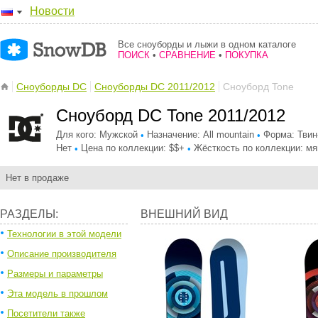
Новости
Все сноуборды и лыжи в одном каталоге
ПОИСК
•
СРАВНЕНИЕ
•
ПОКУПКА
Сноуборды DC
Сноуборды DC 2011/2012
Сноуборд Tone
Сноуборд DC Tone 2011/2012
Для кого: Мужской
Назначение: All mountain
Форма: Твин
•
•
Нет
Цена по коллекции: $$+
Жёсткость по коллекции: мя
•
•
Нет в продаже
РАЗДЕЛЫ:
ВНЕШНИЙ ВИД
Технологии в этой модели
Описание производителя
Размеры и параметры
Эта модель в прошлом
Посетители также