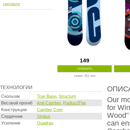
смотрели
149
СРАВНИТЬ
талия: 251 mm
Технологии
Описание
ТЕХНОЛОГИИ
ОПИС
производи
Скользяк
True Base
,
Structurn
Our mo
Весовой прогиб
Anti-Camber
,
Radius2Flat
for Wi
Конструкция
Camber Core
Wood" 
Сердечник
Stratus
can ens
Усиление
Quadrax