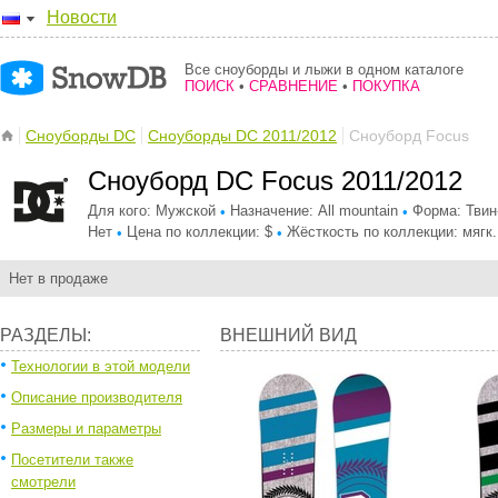
Новости
Все сноуборды и лыжи в одном каталоге
ПОИСК
•
СРАВНЕНИЕ
•
ПОКУПКА
Сноуборды DC
Сноуборды DC 2011/2012
Сноуборд Focus
Сноуборд DC Focus 2011/2012
Для кого: Мужской
Назначение: All mountain
Форма: Твин
•
•
Нет
Цена по коллекции: $
Жёсткость по коллекции: мягк
•
•
Нет в продаже
РАЗДЕЛЫ:
ВНЕШНИЙ ВИД
Технологии в этой модели
Описание производителя
Размеры и параметры
Посетители также
смотрели