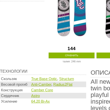
144
СРАВНИТЬ
талия: 246 mm
Технологии
Описание
ТЕХНОЛОГИИ
ОПИС
производи
Скользяк
True Base Optic
,
Structurn
All new
Весовой прогиб
Anti-Camber
,
Radius2Flat
twin b
Конструкция
Camber Core
playful
Сердечник
Astro
inspire
Усиление
64.20 Bi-Ax
levels 