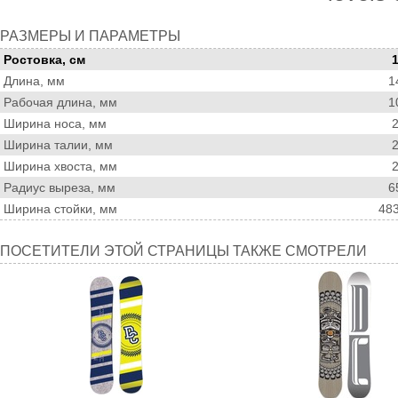
Размеры
РАЗМЕРЫ И ПАРАМЕТРЫ
и
Ростовка, см
параметры
Длина, мм
1
Рабочая длина, мм
1
Ширина носа, мм
Ширина талии, мм
Ширина хвоста, мм
Радиус выреза, мм
6
Ширина стойки, мм
48
Посетители
ПОСЕТИТЕЛИ ЭТОЙ СТРАНИЦЫ ТАКЖЕ СМОТРЕЛИ
этой
страницы
также
смотрели