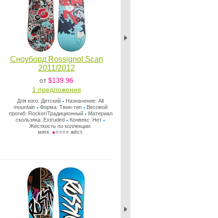
Сноуборд Rossignol Scan
2011/2012
от
$139.96
1 предложениe
Для кого: Детский
Назначение: All
•
mountain
Форма: Твин-тип
Весовой
•
•
прогиб: Rocker/Традиционный
Материал
•
скользяка: Extruded
Конвекс: Нет
•
•
Жёсткость по коллекции:
мягк.
●
○○○○ жёст.