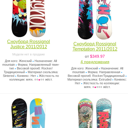
Сноуборд Rossignol
Сноуборд Rossignol
Justice 2011/2012
Temptation 2011/2012
Модели нет в продаже
от
$349.97
Для кого: Женский
Назначение: All
4 предложения
•
mountain
Форма: Направленный твин-
•
Для кого: Женский
Назначение: All
тип
Весовой прогиб: Rocker/
•
•
mountain
Форма: Направленная
Традиционный
Материал скользяка:
•
•
•
Весовой прогиб: Rocker/Традиционный
Sintered
Конвекс: Нет
Жёсткость по
•
•
•
Материал скользяка: Extruded
Конвекс:
коллекции: мягк. ○○
●
○○ жёст.
•
Нет
Жёсткость по коллекции:
•
мягк. ○
●
○○○ жёст.