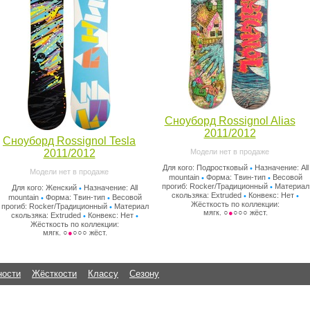
Сноуборд Rossignol Alias
2011/2012
Сноуборд Rossignol Tesla
2011/2012
Модели нет в продаже
Для кого: Подростковый
Назначение: All
•
Модели нет в продаже
mountain
Форма: Твин-тип
Весовой
•
•
прогиб: Rocker/Традиционный
Материал
•
Для кого: Женский
Назначение: All
•
скользяка: Extruded
Конвекс: Нет
•
•
mountain
Форма: Твин-тип
Весовой
•
•
Жёсткость по коллекции:
прогиб: Rocker/Традиционный
Материал
•
мягк. ○
●
○○○ жёст.
скользяка: Extruded
Конвекс: Нет
•
•
Жёсткость по коллекции:
мягк. ○
●
○○○ жёст.
ности
Жёсткости
Классу
Сезону