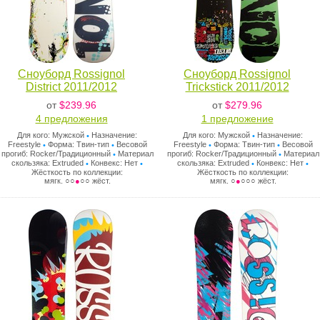
Сноуборд Rossignol
Сноуборд Rossignol
District 2011/2012
Trickstick 2011/2012
от
$239.96
от
$279.96
4 предложения
1 предложениe
Для кого: Мужской
Назначение:
Для кого: Мужской
Назначение:
•
•
Freestyle
Форма: Твин-тип
Весовой
Freestyle
Форма: Твин-тип
Весовой
•
•
•
•
прогиб: Rocker/Традиционный
Материал
прогиб: Rocker/Традиционный
Материал
•
•
скользяка: Extruded
Конвекс: Нет
скользяка: Extruded
Конвекс: Нет
•
•
•
•
Жёсткость по коллекции:
Жёсткость по коллекции:
мягк. ○○
●
○○ жёст.
мягк. ○
●
○○○ жёст.