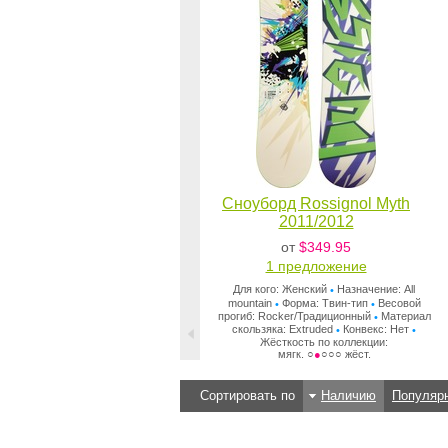
Сноуборд Rossignol Myth
2011/2012
от
$349.95
1 предложениe
Для кого: Женский
Назначение: All
•
mountain
Форма: Твин-тип
Весовой
•
•
прогиб: Rocker/Традиционный
Материал
•
скользяка: Extruded
Конвекс: Нет
•
•
Жёсткость по коллекции:
мягк. ○
●
○○○ жёст.
Сортировать по
Наличию
Популяр