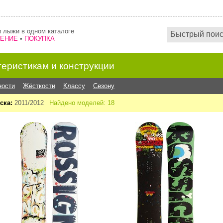
 лыжи в одном каталоге
НЕНИЕ
•
ПОКУПКА
теристикам и конструкции
ности
Жёсткости
Классу
Сезону
ска:
2011/2012
Найдено моделей: 18