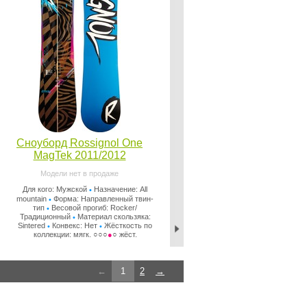
Сноуборд Rossignol One
MagTek 2011/2012
Модели нет в продаже
Для кого: Мужской
Назначение: All
•
mountain
Форма: Направленный твин-
•
тип
Весовой прогиб: Rocker/
•
Традиционный
Материал скользяка:
•
Sintered
Конвекс: Нет
Жёсткость по
•
•
коллекции: мягк. ○○○
●
○ жёст.
←
1
2
→