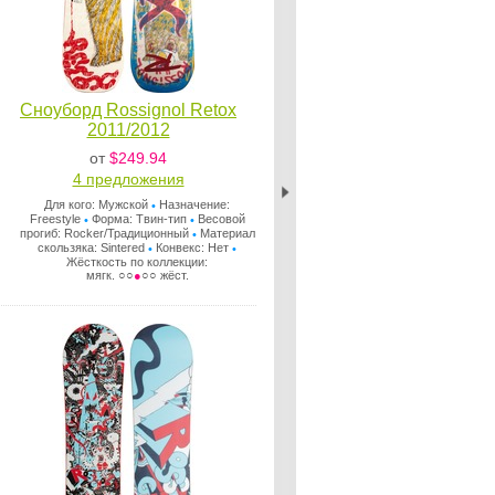
Сноуборд Rossignol Retox
2011/2012
от
$249.94
4 предложения
Для кого: Мужской
Назначение:
•
Freestyle
Форма: Твин-тип
Весовой
•
•
прогиб: Rocker/Традиционный
Материал
•
скользяка: Sintered
Конвекс: Нет
•
•
Жёсткость по коллекции:
мягк. ○○
●
○○ жёст.