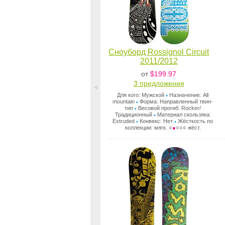
Сноуборд Rossignol Circuit
2011/2012
от
$199.97
3 предложения
Для кого: Мужской
Назначение: All
•
mountain
Форма: Направленный твин-
•
тип
Весовой прогиб: Rocker/
•
Традиционный
Материал скользяка:
•
Extruded
Конвекс: Нет
Жёсткость по
•
•
коллекции: мягк. ○
●
○○○ жёст.