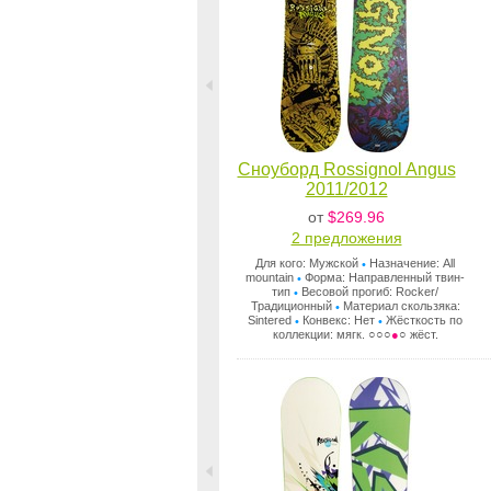
Сноуборд Rossignol Angus
2011/2012
от
$269.96
2 предложения
Для кого: Мужской
Назначение: All
•
mountain
Форма: Направленный твин-
•
тип
Весовой прогиб: Rocker/
•
Традиционный
Материал скользяка:
•
Sintered
Конвекс: Нет
Жёсткость по
•
•
коллекции: мягк. ○○○
●
○ жёст.