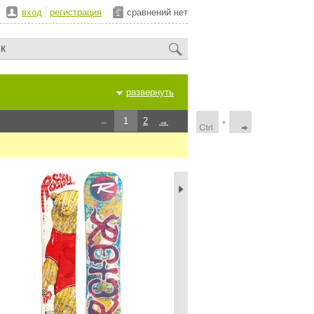
вход
регистрация
сравнений нет
развернуть
←
1
2
→