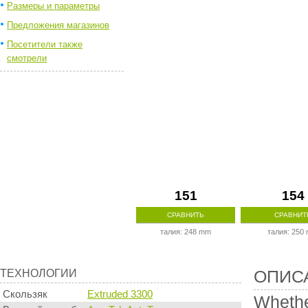
Размеры и параметры
Предложения магазинов
Посетители также
смотрели
151
154
СРАВНИТЬ
СРАВНИТ
талия: 248 mm
талия: 250
Технологии
Описание
ТЕХНОЛОГИИ
ОПИС
производи
Скользяк
Extruded 3300
Whether