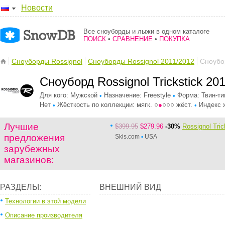
Новости
Все сноуборды и лыжи в одном каталоге
ПОИСК
•
СРАВНЕНИЕ
•
ПОКУПКА
Сноуборды Rossignol
Сноуборды Rossignol 2011/2012
Сноубор
Сноуборд Rossignol Trickstick 20
Для кого: Мужской
Назначение: Freestyle
Форма: Твин-ти
•
•
Нет
Жёсткость по коллекции: мягк. ○
●
○○○ жёст.
Индекс ж
•
•
Лучшие
Лучшие
$399.95
$279.96
-30%
Rossignol Tri
предложения
зарубежных
предложения
Skis.com
▪
USA
магазинов:
зарубежных
магазинов:
РАЗДЕЛЫ:
ВНЕШНИЙ ВИД
Технологии в этой модели
Описание производителя