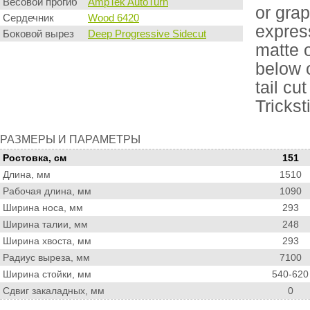
Весовой прогиб
AmpTek AutoTurn
or gra
Сердечник
Wood 6420
express
Боковой вырез
Deep Progressive Sidecut
matte o
below o
tail c
Trickst
Размеры
РАЗМЕРЫ И ПАРАМЕТРЫ
и
Ростовка, см
151
параметры
Длина, мм
1510
Рабочая длина, мм
1090
Ширина носа, мм
293
Ширина талии, мм
248
Ширина хвоста, мм
293
Радиус выреза, мм
7100
Ширина стойки, мм
540-620
Сдвиг закаладных, мм
0